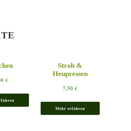
KTE
chen
Stroh &
Heupressen
00
€
7,50
€
rfahren
Mehr erfahren