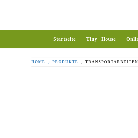
Skip
to
SILBERFUCH
content
Startseite
Tiny House
Onli
HOME
PRODUKTE
TRANSPORTARBEITE