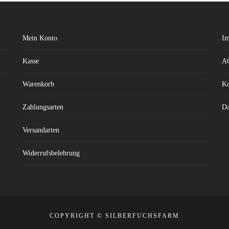
Mein Konto
Im
Kasse
A
Warenkorb
Ko
Zahlungsarten
Da
Versandarten
Widerrufsbelehrung
COPYRIGHT © SILBERFUCHSFARM
THEME: SHOP ELITE BY
THEMESAGA