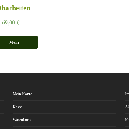
n
harbeiten
69,00
€
Mehr
erfahren
Mein Konto
Im
Kasse
A
Warenkorb
Ko