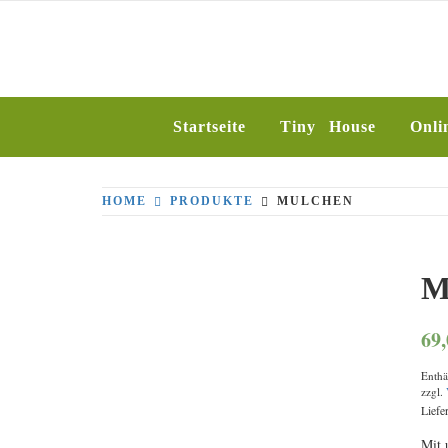
Skip
to
SILBERFUCH
content
Startseite
Tiny House
Onli
HOME
PRODUKTE
MULCHEN
M
69
Enthä
zzgl.
Liefe
Mit 