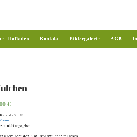
SFARM
ne Hofladen
Kontakt
Bildergalerie
AGB
I
ulchen
,00
€
lt 7% MwSt. DE
Versand
rzeit: nicht angegeben
unserem robusten 3 m Frontmulcher mulchen