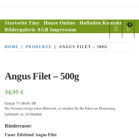
Skip
to
SILBERFUCHSF
content
Startseite
Tiny House
Online Hofladen
Kontakt
0
Bildergalerie
AGB
Impressum
HOME
PRODUKTE
ANGUS FILET – 500G
Angus Filet – 500g
34,95
€
Enthält 7% MwSt. DE
Der Versand erfolgt jeden Mittwoch, so erhalten Sie Ihr Paket am Donnerstag.
Lieferzeit: ca. 24 Stunden
Rinderrasse:
Unser Eifelrind Angus Filet